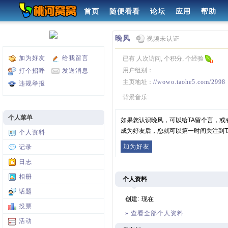
首页
随便看看
论坛
应用
帮助
晚风
视频未认证
加为好友
给我留言
已有 人次访问, 个积分, 个经验
用户组别：
打个招呼
发送消息
主页地址：
//wowo.taohe5.com/2998
违规举报
背景音乐:
个人菜单
如果您认识晚风，可以给TA留个言，或
成为好友后，您就可以第一时间关注到T
个人资料
加为好友
记录
日志
相册
个人资料
话题
创建:
现在
投票
» 查看全部个人资料
活动