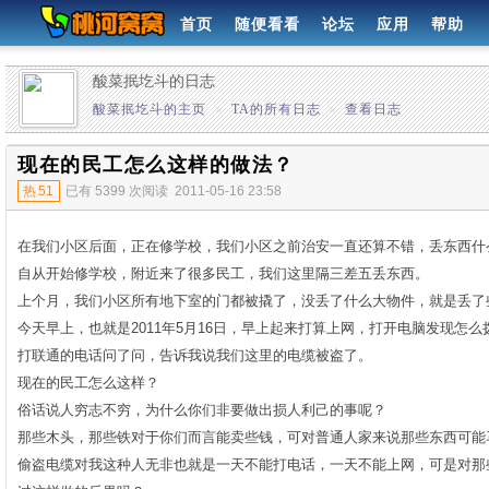
首页
随便看看
论坛
应用
帮助
酸菜抿圪斗的日志
酸菜抿圪斗的主页
»
TA的所有日志
»
查看日志
现在的民工怎么这样的做法？
热
51
已有 5399 次阅读
2011-05-16 23:58
在我们小区后面，正在修学校，我们小区之前治安一直还算不错，丢东西什
自从开始修学校，附近来了很多民工，我们这里隔三差五丢东西。
上个月，我们小区所有地下室的门都被撬了，没丢了什么大物件，就是丢了
今天早上，也就是2011年5月16日，早上起来打算上网，打开电脑发现怎
打联通的电话问了问，告诉我说我们这里的电缆被盗了。
现在的民工怎么这样？
俗话说人穷志不穷，为什么你们非要做出损人利己的事呢？
那些木头，那些铁对于你们而言能卖些钱，可对普通人家来说那些东西可能
偷盗电缆对我这种人无非也就是一天不能打电话，一天不能上网，可是对那