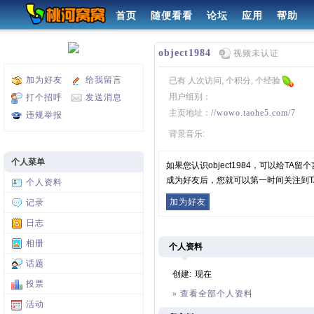
首页
随便看看
论坛
应用
帮助
object1984
视频未认证
加为好友
给我留言
已有 人次访问, 个积分, 个经验
用户组别：
打个招呼
发送消息
主页地址：
//wowo.taohe5.com/7
违规举报
背景音乐:
个人菜单
如果您认识object1984，可以给T
成为好友后，您就可以第一时间关注到T
个人资料
加为好友
记录
日志
相册
个人资料
话题
创建:
现在
投票
» 查看全部个人资料
活动