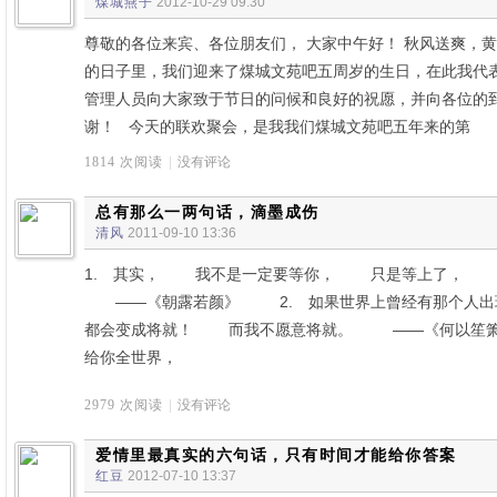
煤城燕子
2012-10-29 09:30
尊敬的各位来宾、各位朋友们， 大家中午好！ 秋风送爽，
的日子里，我们迎来了煤城文苑吧五周岁的生日，在此我代
管理人员向大家致于节日的问候和良好的祝愿，并向各位的
谢！ 今天的联欢聚会，是我我们煤城文苑吧五年来的第
1814 次阅读
|
没有评论
总有那么一两句话，滴墨成伤
清风
2011-09-10 13:36
1. 其实， 我不是一定要等你， 只是等上了， 
——《朝露若颜》 2. 如果世界上曾经有那个人
都会变成将就！ 而我不愿意将就。 ——《何以笙箫默
给你全世界，
2979 次阅读
|
没有评论
爱情里最真实的六句话，只有时间才能给你答案
红豆
2012-07-10 13:37