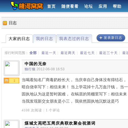
首页
随便看看
论坛
应用
帮助
日志
发表新日志
大家的日志
我的日志
我表态过的日志
排行时间范围：
全部
|
最近一天
|
最近两天
|
最近七天
|
最近三十天
|
最
中国的无奈
独行狼
2012-06-08 16:53
当喝着知名厂商毒奶粉长大， 当庆幸自己身体没有得结石，
1
暗自侥幸写下：相信未来！ 当上学花掉十几万血汗钱， 当
固执地认为这是暂时困难， 在蜗居的简棚里写下：相信未来
当我发现新交女朋友是小三， 我依然固执地沉默这是巧
4108 次阅读
|
1 个评论
煤城文苑吧五周庆典联欢聚会祝酒词