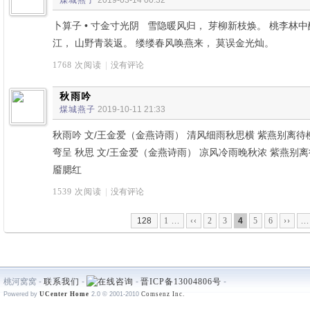
煤城燕子
2019-03-14 00:32
卜算子 • 寸金寸光阴 雪隐暖风归， 芽柳新枝焕。 桃李林
江， 山野青装返。 缕缕春风唤燕来， 莫误金光灿。
1768 次阅读
|
没有评论
秋雨吟
煤城燕子
2019-10-11 21:33
秋雨吟 文/王金爱（金燕诗雨） 清风细雨秋思横 紫燕别离待
弯呈 秋思 文/王金爱（金燕诗雨） 凉风冷雨晚秋浓 紫燕别
靥腮红
1539 次阅读
|
没有评论
128
1 ...
‹‹
2
3
4
5
6
››
..
桃河窝窝 -
联系我们
-
-
晋ICP备13004806号
-
Powered by
UCenter Home
2.0
© 2001-2010
Comsenz Inc.