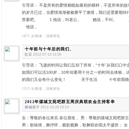
引导语： 不是所有的爱情都能如最初的模样，不是所有的故
的岁月已过，当爱情渐渐被被磨平了激情，我们还需要期待
答案吧。 1.他说，叫老公。 她说，不叫。
他说，
1871 次阅读
|
没有评论
十年前与十年后的我们、
红豆
2012-07-10 13:36
引导语： 飞逝的时间让我们忘却了所有，“十年”从我们口
如我们可以活100岁，10年却要用十分之一的时间去体验，试
的我们又会有什么变化！ 关于生活 十年前我骑着
1553 次阅读
|
没有评论
2012年煤城文苑吧群五周庆典联欢会主持客串
煤城燕子
2012-10-29 10:14
女：尊敬的各位来宾,各位朋友， 男：尊敬的煤城文苑吧群主
男：歌咏情，舞抒怀，载歌载舞，歌舞联欢唱太平盛世； 女