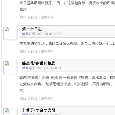
诗乐盛典谱网络新篇。 男：在这激越奔放、喜庆欢快的序曲
联欢
1930 次阅读
|
没有评论
第一个日志
清风若雪
2014-08-05 17:23
重复单调的生活，我该拿你怎么办呢。为自己的心找一个出
1656 次阅读
|
没有评论
蝶恋花\春暖引相思
煤城燕子
2019-03-14 00:31
蝶恋花\春暖引相思 文\金燕 一抹春霞乡野冉，溪水潺潺，
云紫燕声声唤。 愁将思绪空中旋，纸鹤新添，不觉清明晚。
伴。
1622 次阅读
|
没有评论
卜算子•寸金寸光阴