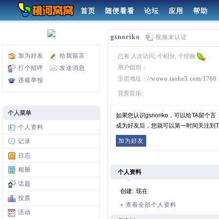
首页
随便看看
论坛
应用
帮助
gsnoriko
视频未认证
加为好友
给我留言
已有 人次访问, 个积分, 个经验
用户组别：
打个招呼
发送消息
主页地址：
//wowo.taohe5.com/1760
违规举报
背景音乐:
个人菜单
如果您认识gsnoriko，可以给TA留
成为好友后，您就可以第一时间关注到T
个人资料
加为好友
记录
日志
相册
个人资料
话题
创建:
现在
投票
» 查看全部个人资料
活动