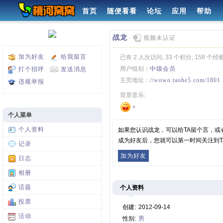
首页
随便看看
论坛
应用
帮助
战龙
视频未认证
加为好友
给我留言
已有 2 人次访问, 33 个积分, 158 个经
用户组别：
中级会员
打个招呼
发送消息
主页地址：
//wowo.taohe5.com/1801
违规举报
背景音乐:
»
个人菜单
个人资料
如果您认识战龙，可以给TA留个言，或
成为好友后，您就可以第一时间关注到T
记录
加为好友
日志
相册
话题
个人资料
投票
创建:
2012-09-14
活动
性别:
男