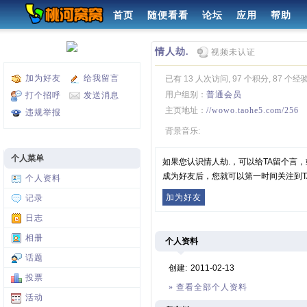
首页
随便看看
论坛
应用
帮助
情人劫.
视频未认证
加为好友
给我留言
已有 13 人次访问, 97 个积分, 87 个经
用户组别：
普通会员
打个招呼
发送消息
主页地址：
//wowo.taohe5.com/256
违规举报
背景音乐:
个人菜单
如果您认识情人劫.，可以给TA留个言
成为好友后，您就可以第一时间关注到T
个人资料
加为好友
记录
日志
相册
个人资料
话题
创建:
2011-02-13
投票
» 查看全部个人资料
活动