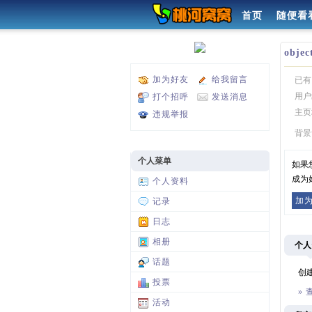
首页
随便看
objec
加为好友
给我留言
已有
用户
打个招呼
发送消息
主页
违规举报
背景
个人菜单
如果
成为
个人资料
加
记录
日志
相册
个人
话题
创建
投票
»
活动