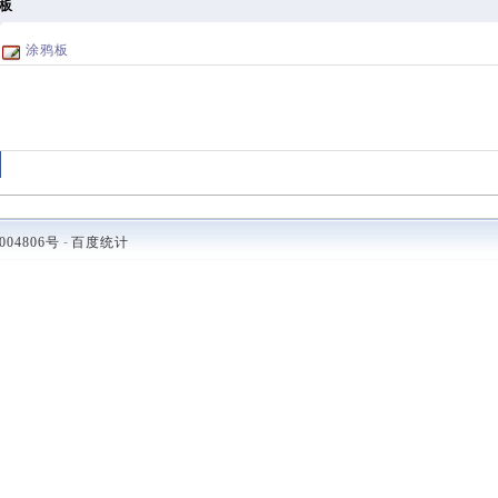
板
涂鸦板
004806号
-
百度统计
.