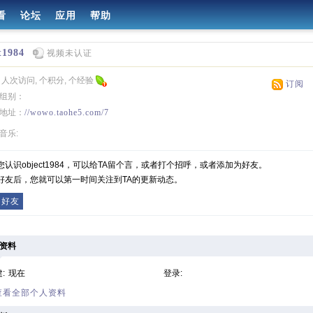
看
论坛
应用
帮助
t1984
视频未认证
 人次访问, 个积分, 个经验
订阅
组别：
地址：
//wowo.taohe5.com/7
音乐:
您认识object1984，可以给TA留个言，或者打个招呼，或者添加为好友。
好友后，您就可以第一时间关注到TA的更新动态。
为好友
资料
:
现在
登录:
 查看全部个人资料