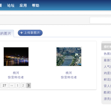
看
论坛
应用
帮助
上传新图片
过的图片
排行
热图
最新
人气
桃河
桃河
鸡蛋
惊雷终结者
惊雷终结者
鲜花
27
‹‹
1
2
3
雷人
酷毙
漂亮