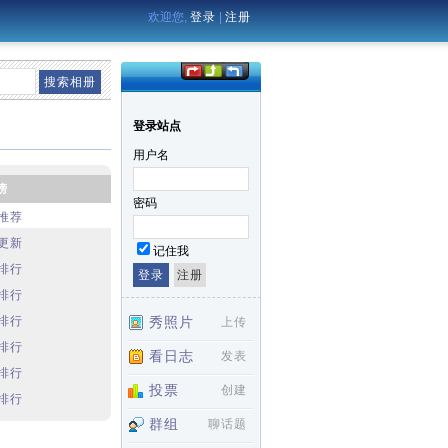
欢迎您,
登录
|
注册
登录站点
用户名
榜
密码
推荐
更新
记住我
排行
排行
排行
秀照片
上传
排行
看日志
发表
排行
投票
创建
排行
群组
聊话题