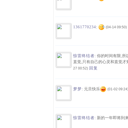
:
1361770234
(04-14 09:50)
:
你的时间有限,所
惊雷终结者
直觉,只有自己的心灵和直觉才
回复
27 00:52)
:
元旦快乐
梦梦
(01-02 09:24
:
新的一年即将到来,2
惊雷终结者