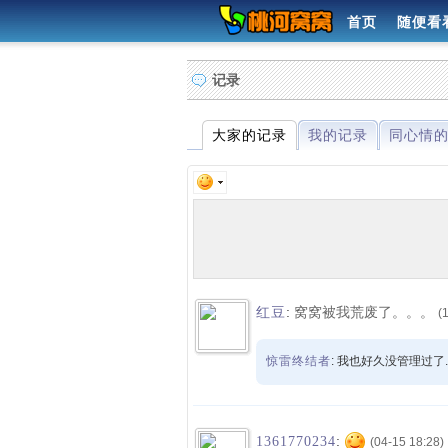
首页
随便看
记录
大家的记录
我的记录
同心情
:
窝窝被我荒废了。。。
红豆
(
惊雷终结者
: 我也好久没管理过了.
:
1361770234
(04-15 18:28)