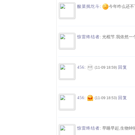
:
今年咋么还不
酸菜抿圪斗
:
光棍节.我依然一
惊雷终结者
:
456
回复
(11-09 18:59)
:
456
回复
(11-09 18:53)
:
早睡早起,生物钟
惊雷终结者