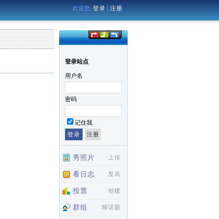
欢迎您,
登录
|
注册
登录站点
用户名
密码
记住我
秀照片
上传
看日志
发表
投票
创建
群组
聊话题