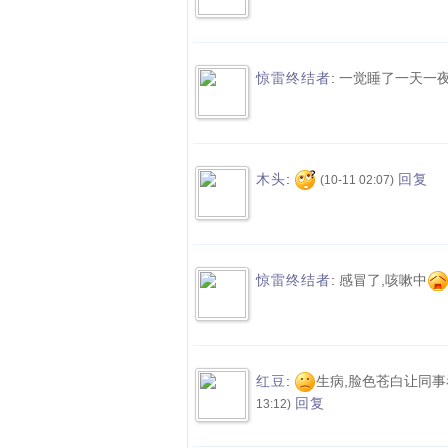
:
一觉睡了一天一夜..
惊雷终结者
:
木头
回复
(10-11 02:07)
:
感冒了,咳嗽中
惊雷终结者
:
生病,脸色苍白让同事
红豆
回复
13:12)