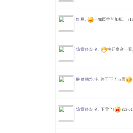
:
一如既往的加班、
红豆
(1
:
拉开窗帘一看,
惊雷终结者
:
终于下了点雪
酸菜抿圪斗
:
下雪了!
惊雷终结者
(12-01