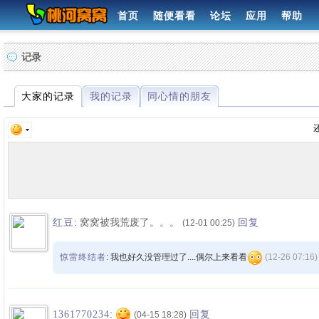
首页
随便看看
论坛
应用
帮助
记录
大家的记录
我的记录
同心情的朋友
发布
:
窝窝被我荒废了。。。
红豆
回复
(12-01 00:25)
惊雷终结者
: 我也好久没管理过了....偶尔上来看看
(12-26 07:16)
:
1361770234
回复
(04-15 18:28)