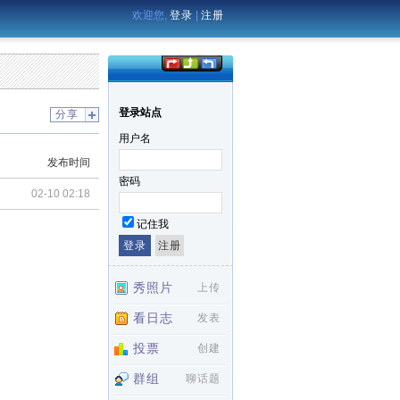
欢迎您,
登录
|
注册
登录站点
分享
用户名
发布时间
密码
02-10 02:18
记住我
秀照片
上传
看日志
发表
投票
创建
群组
聊话题