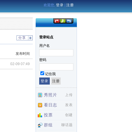
欢迎您,
登录
|
注册
登录站点
分享
用户名
发布时间
密码
02-09 07:49
记住我
秀照片
上传
看日志
发表
投票
创建
群组
聊话题