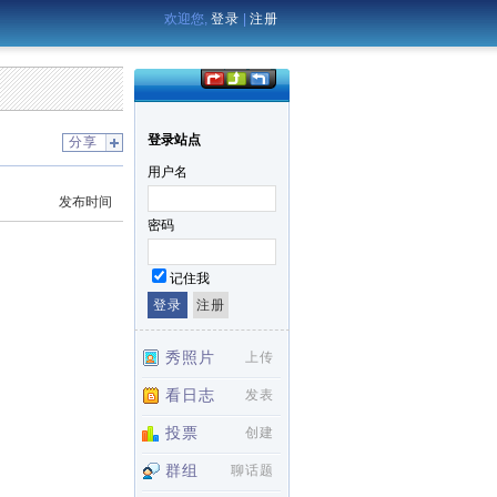
欢迎您,
登录
|
注册
登录站点
分享
用户名
发布时间
密码
记住我
秀照片
上传
看日志
发表
投票
创建
群组
聊话题