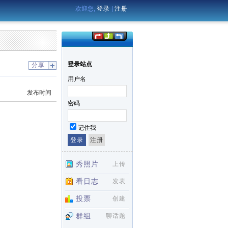
欢迎您,
登录
|
注册
登录站点
分享
用户名
发布时间
密码
记住我
秀照片
上传
看日志
发表
投票
创建
群组
聊话题