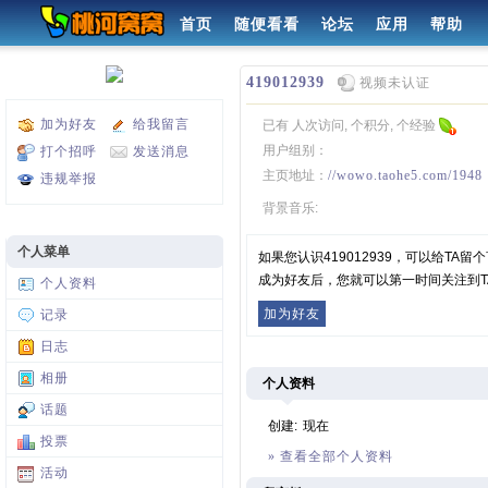
首页
随便看看
论坛
应用
帮助
419012939
视频未认证
加为好友
给我留言
已有 人次访问, 个积分, 个经验
用户组别：
打个招呼
发送消息
主页地址：
//wowo.taohe5.com/1948
违规举报
背景音乐:
个人菜单
如果您认识419012939，可以给T
成为好友后，您就可以第一时间关注到T
个人资料
加为好友
记录
日志
相册
个人资料
话题
创建:
现在
投票
» 查看全部个人资料
活动