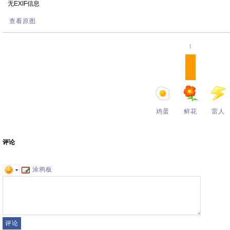
无EXIF信息
查看原图
1
鸡蛋
鲜花
雷人
评论
涂鸦板