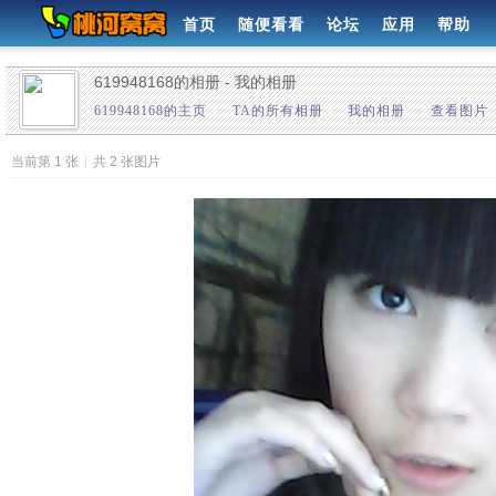
首页
随便看看
论坛
应用
帮助
619948168的相册 - 我的相册
619948168的主页
»
TA的所有相册
»
我的相册
»
查看图片
当前第 1 张
|
共 2 张图片