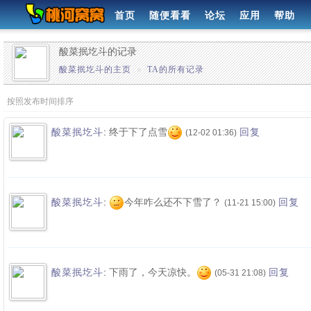
首页
随便看看
论坛
应用
帮助
酸菜抿圪斗的记录
酸菜抿圪斗的主页
»
TA的所有记录
按照发布时间排序
:
终于下了点雪
酸菜抿圪斗
回复
(12-02 01:36)
:
今年咋么还不下雪了？
酸菜抿圪斗
回复
(11-21 15:00)
:
下雨了，今天凉快。
酸菜抿圪斗
回复
(05-31 21:08)