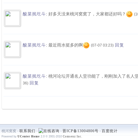
:
好多天没来桃河窝窝了，大家都还好吗？
酸菜抿圪斗
(1
:
最近雨水挺多的啊
酸菜抿圪斗
回复
(07-07 03:23)
:
桃河论坛开通名人堂功能了，刚刚加入了名人
酸菜抿圪斗
回复
36)
桃河窝窝 -
联系我们
-
-
晋ICP备13004806号
-
百度统计
Powered by
UCenter Home
2.0
© 2001-2010
Comsenz Inc.