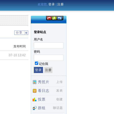
欢迎您,
登录
|
注册
登录站点
分享
用户名
发布时间
密码
07-10 13:42
记住我
秀照片
上传
看日志
发表
投票
创建
群组
聊话题