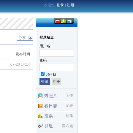
欢迎您,
登录
|
注册
登录站点
分享
用户名
发布时间
密码
07-20 14:14
记住我
秀照片
上传
看日志
发表
投票
创建
群组
聊话题