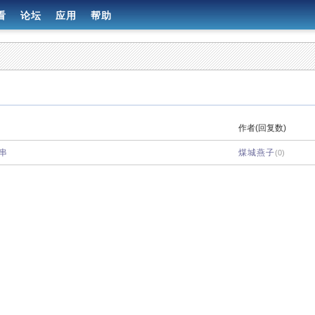
看
论坛
应用
帮助
作者(回复数)
串
煤城燕子
(0)