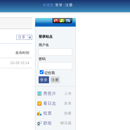
欢迎您,
登录
|
注册
登录站点
分享
用户名
发布时间
密码
10-29 10:14
记住我
秀照片
上传
看日志
发表
投票
创建
群组
聊话题