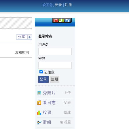
欢迎您,
登录
|
注册
登录站点
分享
用户名
发布时间
密码
记住我
秀照片
上传
看日志
发表
投票
创建
群组
聊话题