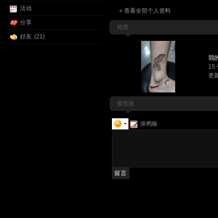
活动
» 查看全部个人资料
分享
相册
好友
(21)
我
15
更新
留言板
涂鸦板