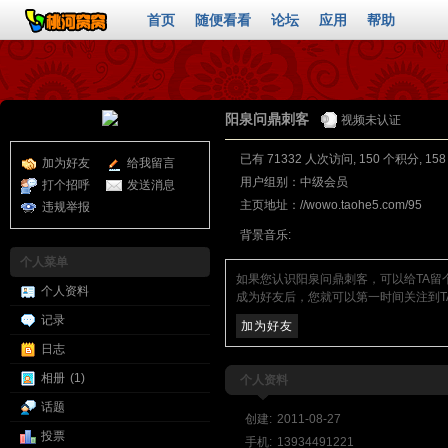
首页
随便看看
论坛
应用
帮助
阳泉问鼎刺客
视频未认证
已有 71332 人次访问, 150 个积分, 15
加为好友
给我留言
用户组别：
中级会员
打个招呼
发送消息
主页地址：
//wowo.taohe5.com/95
违规举报
背景音乐:
个人菜单
如果您认识阳泉问鼎刺客，可以给TA留
个人资料
成为好友后，您就可以第一时间关注到T
记录
加为好友
日志
相册
(1)
个人资料
话题
创建:
2011-08-27
投票
手机:
13934491221