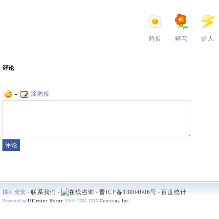
鸡蛋
鲜花
雷人
评论
涂鸦板
桃河窝窝 -
联系我们
-
-
晋ICP备13004806号
-
百度统计
Powered by
UCenter Home
2.0
© 2001-2010
Comsenz Inc.