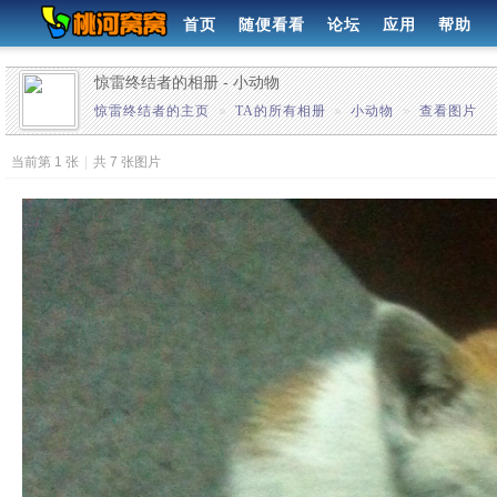
首页
随便看看
论坛
应用
帮助
惊雷终结者的相册 - 小动物
惊雷终结者的主页
»
TA的所有相册
»
小动物
»
查看图片
当前第 1 张
|
共 7 张图片