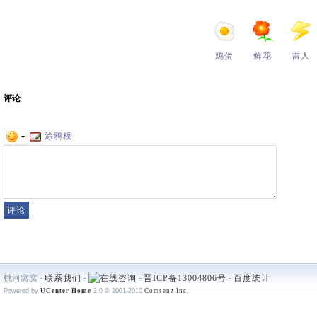
鸡蛋
鲜花
雷人
评论
涂鸦板
桃河窝窝 -
联系我们
-
-
晋ICP备13004806号
-
百度统计
Powered by
UCenter Home
2.0
© 2001-2010
Comsenz Inc.