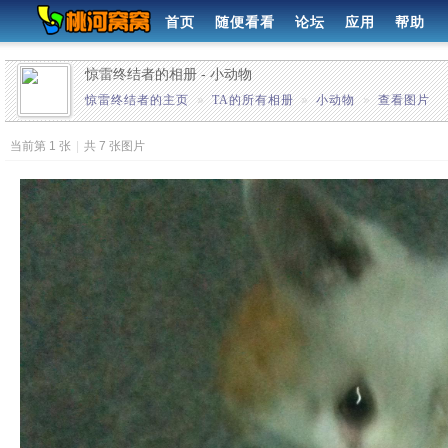
首页
随便看看
论坛
应用
帮助
惊雷终结者的相册 - 小动物
惊雷终结者的主页
»
TA的所有相册
»
小动物
»
查看图片
当前第 1 张
|
共 7 张图片