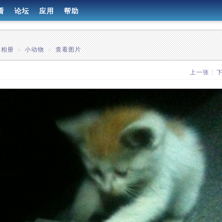
看
论坛
应用
帮助
有相册
»
小动物
»
查看图片
上一张
|