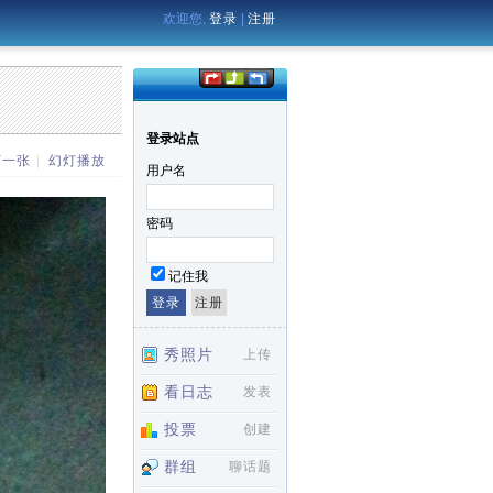
欢迎您,
登录
|
注册
登录站点
下一张
|
幻灯播放
用户名
密码
记住我
秀照片
上传
看日志
发表
投票
创建
群组
聊话题