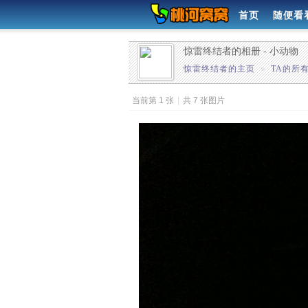
首页
随便看
惊雷终结者的相册 - 小动物
惊雷终结者的主页
»
TA的所
当前第 1 张
|
共 7 张图片