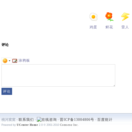
鸡蛋
鲜花
雷人
评论
涂鸦板
桃河窝窝 -
联系我们
-
-
晋ICP备13004806号
-
百度统计
Powered by
UCenter Home
2.0
© 2001-2010
Comsenz Inc.