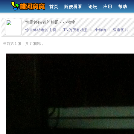
首页
随便看看
论坛
应用
帮助
惊雷终结者的相册 - 小动物
惊雷终结者的主页
»
TA的所有相册
»
小动物
»
查看图片
当前第 1 张
|
共 7 张图片