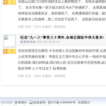
在南山公园门口堵车堵的没法上厕所憋死了。 在快乐迪唱歌
5
了。 在火车站被一群大姐大妈五马分尸的拽死了。 去凤凰
绿神游泳光顾看美女，游的撞死了。 在网通家园打穿越，碰
天桥夜市上吃烧烤，第二天拉肚子拉死了。 去阳泉北站坐动
分类:
日记
|
6235 次阅读
|
没有评论
纪念“九一八”事变八十周年,在铭记国耻中伟大复兴!
惊雷终结者
2011-09-18 01:21
历史的情境无法重回 今天的国人无法想象80年前的中国 从
33
入何等苦难的深渊！ 帝国主义亡我中华之心不死 一味的不
们的国家,我们的民族,我们的人民 在沉沉暗夜中悲愤伤痛,血
犹在耳畔 八十年过去了,耻辱的烙
分类:
日记
|
4602 次阅读
|
没有评论
桃河窝窝 -
联系我们
-
-
晋ICP备13004806号
-
百度统计