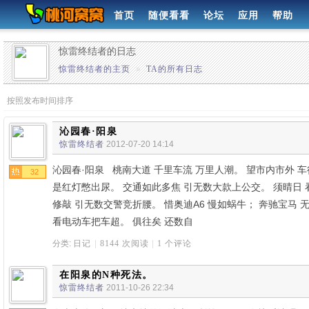
首页
随便看看
论坛
应用
帮助
惊雷终结者的日志
惊雷终结者的主页
»
TA的所有日志
按照发布时间排序
沁园春·阳泉
惊雷终结者
2012-07-20 14:14
沁园春·阳泉 桃南大道 千里车流 万里人潮。 望市内市外 车
32
是红灯憋出尿。 交通如此多焦 引无数大款上公交。 须晴日 
修敲 引无数交警竞折腰。 惜奥迪A6 慢如蜗牛； 奔驰宝马 
看电动车把车超。 俱往矣 还数自
分类:
日记
|
8144 次阅读
|
1 个评论
在阳泉的N种死法。
惊雷终结者
2011-10-26 22:34