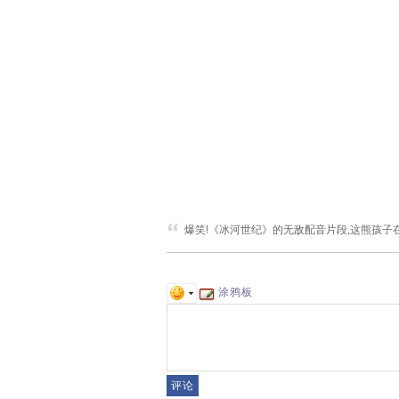
爆笑!《冰河世纪》的无敌配音片段,这熊孩子在
涂鸦板