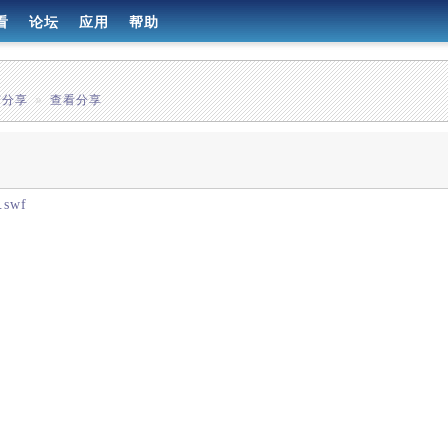
看
论坛
应用
帮助
有分享
»
查看分享
.swf