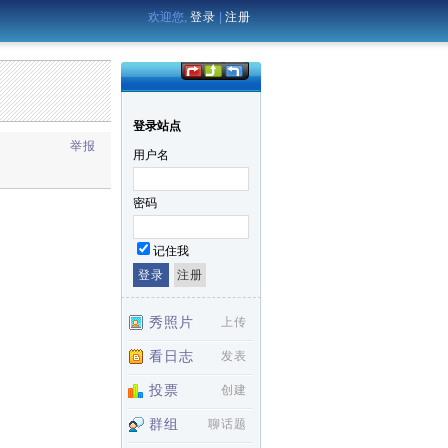
欢迎您,
登录
|
注册
登录站点
举报
用户名
密码
记住我
秀照片
上传
看日志
发表
投票
创建
群组
聊话题