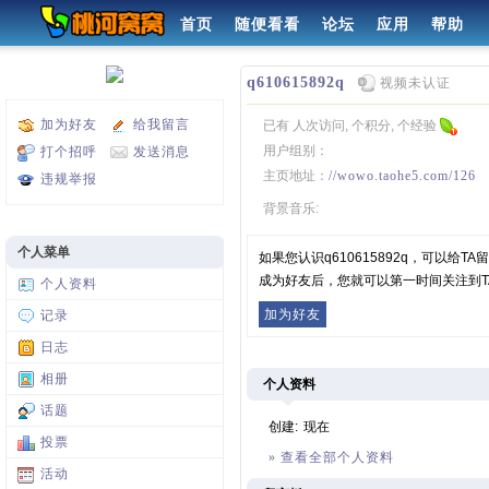
首页
随便看看
论坛
应用
帮助
q610615892q
视频未认证
加为好友
给我留言
已有 人次访问, 个积分, 个经验
用户组别：
打个招呼
发送消息
主页地址：
//wowo.taohe5.com/126
违规举报
背景音乐:
个人菜单
如果您认识q610615892q，可以给
成为好友后，您就可以第一时间关注到T
个人资料
加为好友
记录
日志
相册
个人资料
话题
创建:
现在
投票
» 查看全部个人资料
活动