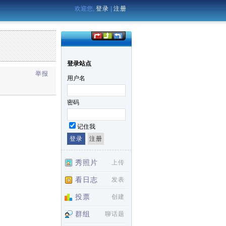
欢迎您,
登录
|
注册
登录站点
举报
用户名
密码
记住我
秀照片
上传
看日志
发表
投票
创建
群组
聊话题