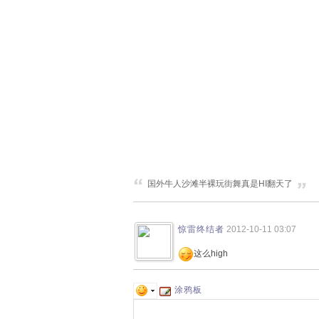
国外牛人沙滩半裸玩街舞真是HI翻天了
惊雷终结者
2012-10-11 03:07
这么high
涂鸦板