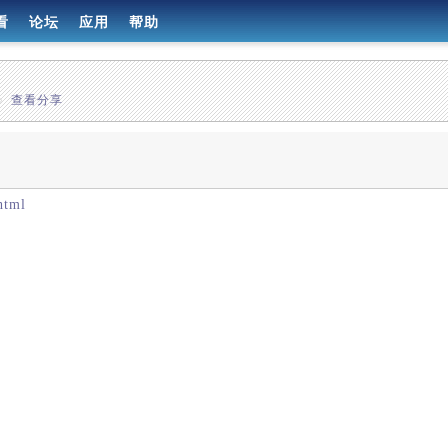
看
论坛
应用
帮助
»
查看分享
html