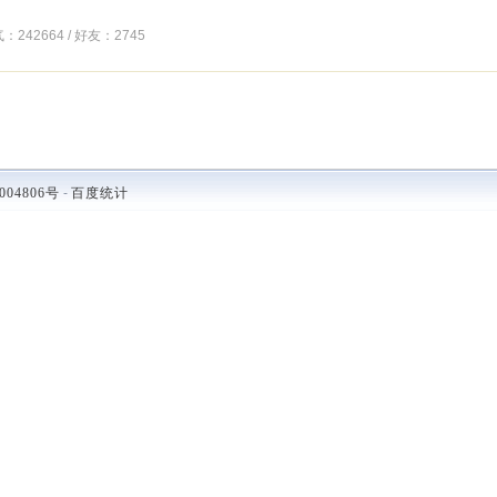
气：242664 / 好友：2745
004806号
-
百度统计
.