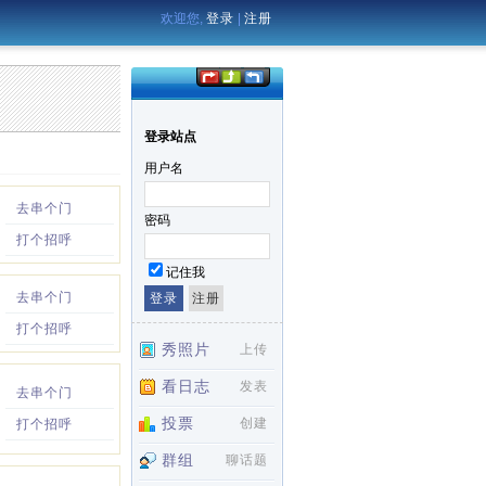
欢迎您,
登录
|
注册
登录站点
用户名
去串个门
密码
打个招呼
记住我
去串个门
打个招呼
秀照片
上传
看日志
发表
去串个门
投票
创建
打个招呼
群组
聊话题