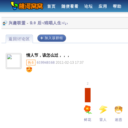
首页
随便看看
论坛
应用
帮助
-
兴趣联盟
⒐0 后≮戏唱人生≯ぃ
加入该群组
返回讨论区
情人节，该怎么过，，，
热
6
619948168
2011-02-13 17:37
2
鲜花
雷人
迷惑