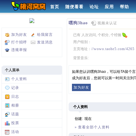
首页
随便看看
论坛
应用
帮助
嘿狗3hao
视频未认证
加为好友
给我留言
已有 人次访问, 个积分, 个经验
用户组别：
打个招呼
发送消息
主页地址：
//wowo.taohe5.com/4265
违规举报
背景音乐:
个人菜单
如果您认识嘿狗3hao，可以给TA留
成为好友后，您就可以第一时间关注到T
个人资料
加为好友
记录
日志
相册
个人资料
话题
创建:
现在
投票
» 查看全部个人资料
活动