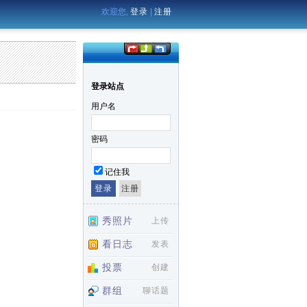
欢迎您,
登录
|
注册
登录站点
用户名
密码
记住我
秀照片
上传
看日志
发表
投票
创建
群组
聊话题