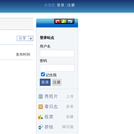
欢迎您,
登录
|
注册
登录站点
分享
用户名
发布时间
密码
记住我
秀照片
上传
看日志
发表
投票
创建
群组
聊话题