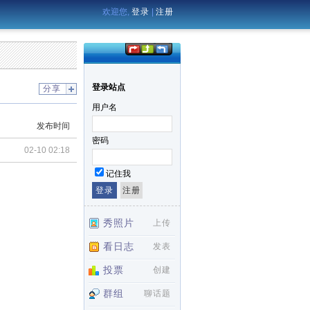
欢迎您,
登录
|
注册
登录站点
分享
用户名
发布时间
密码
02-10 02:18
记住我
秀照片
上传
看日志
发表
投票
创建
群组
聊话题