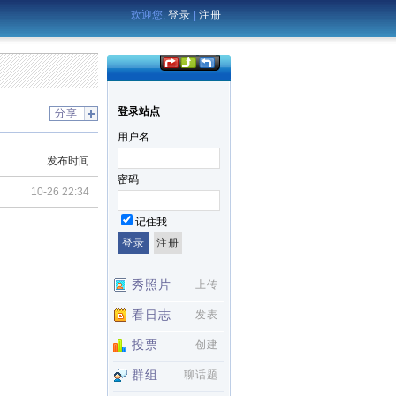
欢迎您,
登录
|
注册
登录站点
分享
用户名
发布时间
密码
10-26 22:34
记住我
秀照片
上传
看日志
发表
投票
创建
群组
聊话题