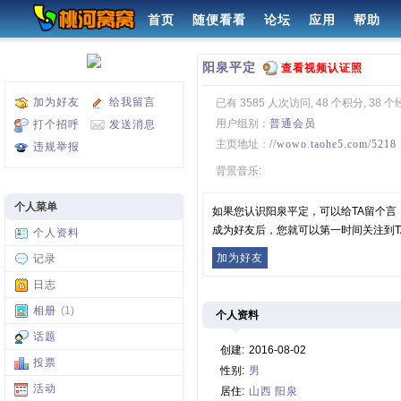
首页
随便看看
论坛
应用
帮助
阳泉平定
查看视频认证照
加为好友
给我留言
已有 3585 人次访问, 48 个积分, 38 
用户组别：
普通会员
打个招呼
发送消息
主页地址：
//wowo.taohe5.com/5218
违规举报
背景音乐:
个人菜单
如果您认识阳泉平定，可以给TA留个言
成为好友后，您就可以第一时间关注到T
个人资料
加为好友
记录
日志
相册
(1)
个人资料
话题
创建:
2016-08-02
投票
性别:
男
活动
居住:
山西
阳泉