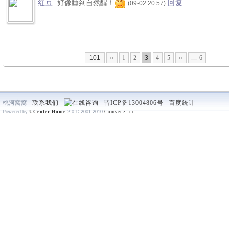
:
好像睡到自然醒！
红豆
回复
(09-02 20:57)
101
‹‹
1
2
3
4
5
››
... 6
桃河窝窝 -
联系我们
-
-
晋ICP备13004806号
-
百度统计
Powered by
UCenter Home
2.0
© 2001-2010
Comsenz Inc.