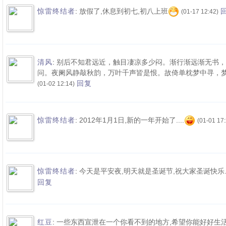
:
放假了,休息到初七,初八上班
惊雷终结者
(01-17 12:42)
:
别后不知君远近，触目凄凉多少闷。渐行渐远渐无书，
清风
问。夜阑风静敲秋韵，万叶千声皆是恨。故倚单枕梦中寻，
回复
(01-02 12:14)
:
2012年1月1日,新的一年开始了....
惊雷终结者
(01-01 17:
:
今天是平安夜,明天就是圣诞节,祝大家圣诞快乐
惊雷终结者
回复
:
一些东西宣泄在一个你看不到的地方,希望你能好好生活
红豆