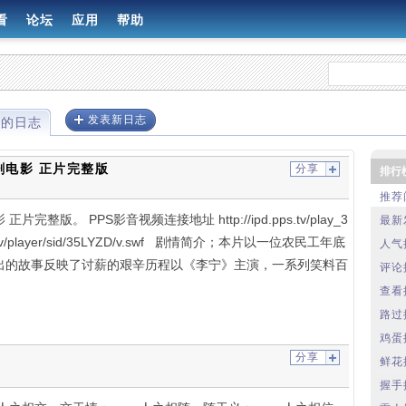
看
论坛
应用
帮助
发表新日志
过的日志
电影 正片完整版
分享
排行
推荐
版。 PPS影音视频连接地址 http://ipd.pps.tv/play_3
最新
r.pps.tv/player/sid/35LYZD/v.swf 剧情简介；本片以一位农民工年底
人气
出的故事反映了讨薪的艰辛历程以《李宁》主演，一系列笑料百
评论
查看
路过
鸡蛋
分享
鲜花
握手