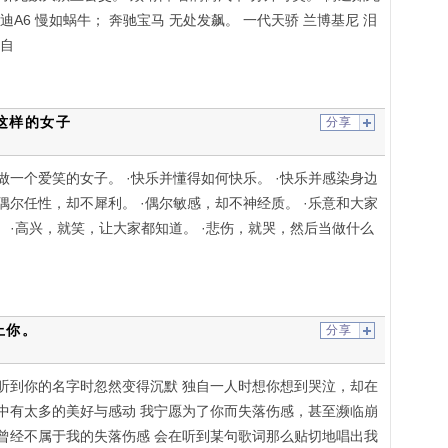
迪A6 慢如蜗牛； 奔驰宝马 无处发飙。 一代天骄 兰博基尼 泪
数自
做这样的女子
分享
·做一个爱笑的女子。 ·快乐并懂得如何快乐。 ·快乐并感染身边
·偶尔任性，却不犀利。 ·偶尔敏感，却不神经质。 ·乐意和大家
 ·高兴，就笑，让大家都知道。 ·悲伤，就哭，然后当做什么
上你。
分享
听到你的名字时忽然变得沉默 独自一人时想你想到哭泣，却在
中有太多的美好与感动 我宁愿为了你而失落伤感，甚至濒临崩
曾经不属于我的失落伤感 会在听到某句歌词那么贴切地唱出我