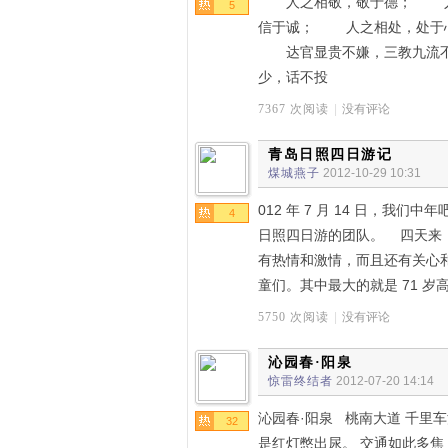
人之相敬，敬于德； 人
5
信于诚； 人之相处，处于
达官显贵不嫌，三教九流不
少，话不投
7367 次阅读
|
没有评论
青岛日照四日游记
煤城燕子
2012-10-29 10:31
012 年 7 月 14 日，我
4
日照四日游的团队。 四天来
有热情和激情，而且还有关心
童们。其中最大的就是 71 岁
5750 次阅读
|
没有评论
沁园春·阳泉
惊雷终结者
2012-07-20 14:14
沁园春·阳泉 桃南大道 千里车
32
是红灯憋出尿。 交通如此多焦 