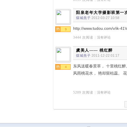
阳泉老年大学摄影班第一
煤城燕子
2012-03-27 10:58
http://www.tudou.com/v/ik-4
9
3444 次阅读
|
没有评论
虞美人—— 桃红醉
煤城燕子
2011-12-22 01:17
东风送暖春景萃， 十里桃红醉
4
风雨桃花水， 艳却留枯蕊。 
5209 次阅读
|
没有评论