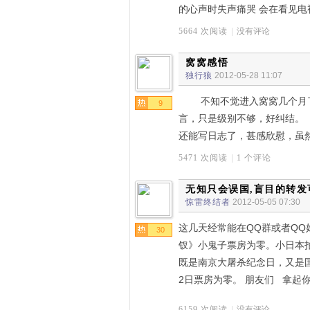
的心声时失声痛哭 会在看见电
5664 次阅读
|
没有评论
窝窝感悟
独行狼
2012-05-28 11:07
不知不觉进入窝窝几个月了
9
言，只是级别不够，好纠结。
还能写日志了，甚感欣慰，虽
5471 次阅读
|
1 个评论
无知只会误国,盲目的转发
惊雷终结者
2012-05-05 07:30
这几天经常能在QQ群或者QQ
30
钗》小鬼子票房为零。小日本拍
既是南京大屠杀纪念日，又是国
2日票房为零。 朋友们 拿起
6159 次阅读
|
没有评论