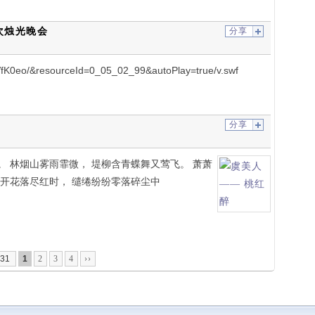
次烛光晚会
分享
1VfK0eo/&resourceId=0_05_02_99&autoPlay=true/v.swf
分享
。 林烟山雾雨霏微， 堤柳含青蝶舞又莺飞。 萧萧
花开花落尽红时， 缱绻纷纷零落碎尘中
31
1
2
3
4
››