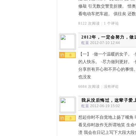
修敲 引无数交警竞折腰。 惜奥
看电动车把车超。 俱往矣 还
8122 次阅读
|
1 个评论
2012年，一定会努力，
红豆
2012-07-10 12:44
【一】 ·做一个温暖的女子。 
8
的人快乐。 ·尽力做到更好。 
分享所有开心和不开心的事情。
也没发
6684 次阅读
|
没有评论
我从没后悔过，这辈子爱
红豆
2012-06-19 15:02
想起你时不自觉地上扬了嘴角 
3
看见你时故作无所谓地笑 生命
溃 我会在日记上写下大段大段