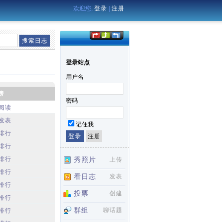
欢迎您,
登录
|
注册
登录站点
用户名
榜
密码
阅读
发表
记住我
排行
排行
排行
秀照片
上传
排行
看日志
发表
排行
投票
创建
排行
群组
聊话题
排行