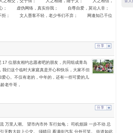
之相交，交于情； 人之相随，随于义； 人之相信，
雷人
心； 虚伪网络，真实你我； 自尊自爱，莫论人非；
拒； 文人墨客不轻，老少爷们不弃； 网逢知己千位
分享
们中年吧 17 位朋友相约志愿者吧的朋友，共同组成青岛
，我们这个临时大家庭真是开心和快乐，大家不但
和爱心。不仅有老的，中年的，还有一些可爱的儿
高龄老牛哥，
分享
流 万里人潮。 望市内市外 车行如龟； 司机烦躁 一步不动 总
引无数大款上公交。 须晴日 看满街汽车 分外可笑。 街道如此