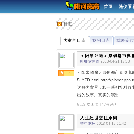
首页
随便看
日志
大家的日志
我的日志
我表态
＜阳泉囧途＞原创都市喜剧
彫卿堂刺青
2013-04-21 17:33
＜阳泉囧途＞原创都市喜剧电影 正片完整
33
5LYZD.html http://playe
讨薪为背景，和一系列笑料百
出的故事。真实的演出
6139 次阅读
|
没有评论
人生处世交往原则
苦中求乐
2013-04-15 21:42