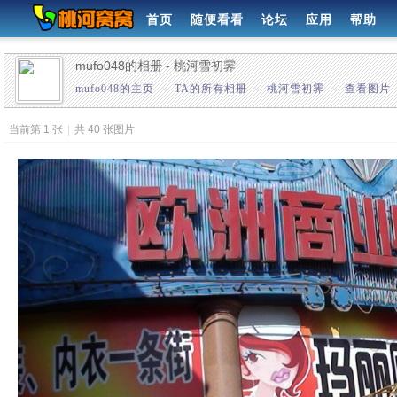
首页
随便看看
论坛
应用
帮助
mufo048的相册 - 桃河雪初霁
mufo048的主页
»
TA的所有相册
»
桃河雪初霁
»
查看图片
当前第 1 张
|
共 40 张图片