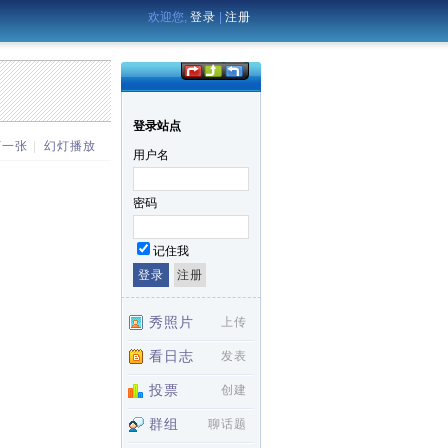
欢迎您,
登录
|
注册
登录站点
下一张
|
幻灯播放
用户名
密码
记住我
秀照片
上传
看日志
发表
投票
创建
群组
聊话题