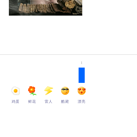
1
鸡蛋
鲜花
雷人
酷毙
漂亮