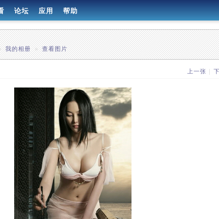
看
论坛
应用
帮助
»
我的相册
»
查看图片
上一张
|