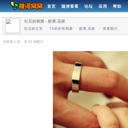
首页
随便看看
论坛
应用
帮助
红豆的相册 - 默离,花谢.
红豆的主页
»
TA的所有相册
»
默离,花谢.
»
查看图片
当前第 1 张
|
共 52 张图片