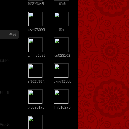
酸菜抿圪斗
胡杨
zzz4736958
真如
全部
ahhh5173952
yu023102
你缅怀一
zf36253871
gknq925882
时，他
bi03951739
fmj516275
；深识远