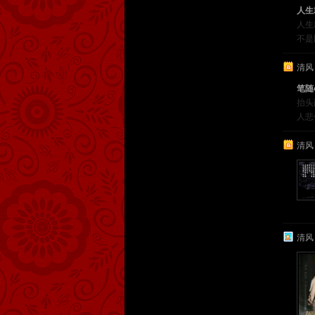
人生
人生
不是
清风
笔随
抬头
人悲
清风
清风