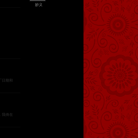
妙义
出厂日期和
我倚在