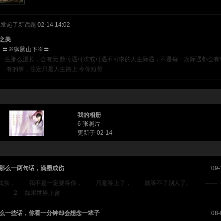
发起了新话题
02-14 14:02
之美
:
〓※狮脑山下※〓
一生那么漫长，会有无 数可遇可求或可遇不可求的人生际遇，不是每一次际遇都会有
 有的事，注定只是人生路上 令你短暂
我的相册
6 张照片
更新于 02-14
那么一两句话，滴墨成伤
09-
. 其实， 我不是一定要等你， 只是等上了， 就等不了别人了。 ——
 2. 如果世界上曾
么一些话，你看一分钟却会想念一辈子
08-