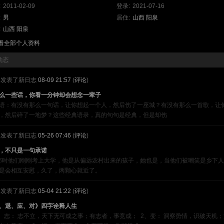
:
2011-02-09
登录:
2021-07-16
:
男
居住:
山西
阳泉
:
山西
阳泉
查看全部个人资料
动态
发表了新日志
08-09 21:57
(
评论
)
么一些话，你看一分钟却会想念一辈子
语：有没有那么一句话，让你想起一个人，然后伤了一座城？有没有那么一首歌，让
，然后碎了一地梦？这些经典语录，真的句句是经典，但是却伤
发表了新日志
05-26 07:46
(
评论
)
，不只是一句承诺
他们刚刚考上大学，他是从偏远农村出来的孩子，她也是，当他们被嘲笑是乡下人
是会相互安慰，久了，两颗心就近了。
发表了新日志
05-04 21:22
(
评论
)
、退、应、对》四字诠释人生
1、志： 志不立，天下无可成之事；有志者，事竞成； 2、变： 洞察势情，识破天机