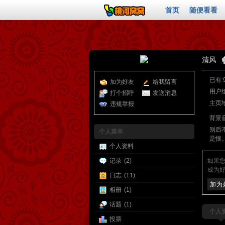
首页
随便看看
清风
已有 
加为好友
给我留言
用户
打个招呼
发送消息
主页
违规举报
背景音
别后
个人菜单
是恨
个人资料
记录
(2)
如果
成为好
日志
(11)
加为
相册
(1)
话题
(1)
个人
投票