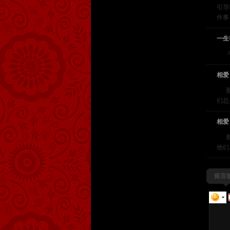
引导
件事
一生
平
相爱
那时
们总
相爱
那时
他们
留言