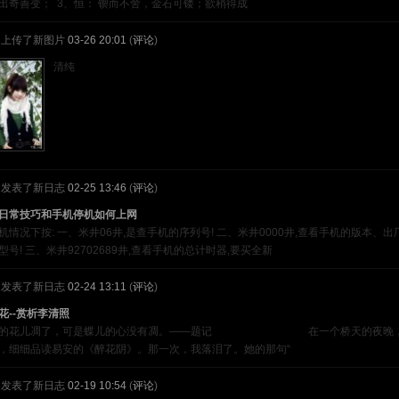
出奇善变； 3、恒： 锲而不舍，金石可镂；欲稍得成
上传了新图片
03-26 20:01
(
评论
)
清纯
发表了新日志
02-25 13:46
(
评论
)
日常技巧和手机停机如何上网
机情况下按: 一、米井06井,是查手机的序列号! 二、米井0000井,查看手机的版本、
型号! 三、米井92702689井,查看手机的总计时器,要买全新
发表了新日志
02-24 13:11
(
评论
)
花--赏析李清照
丽的花儿凋了，可是蝶儿的心没有凋。——题记 在一个桥天的夜晚，
，细细品读易安的《醉花阴》。那一次，我落泪了。她的那句“
发表了新日志
02-19 10:54
(
评论
)