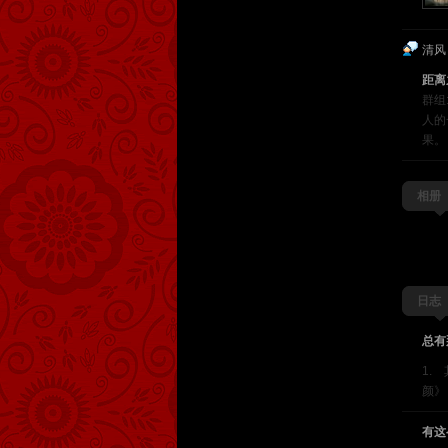
清风
距离
群组
人的
果。
相册
日志
总有
1
颜》
有这