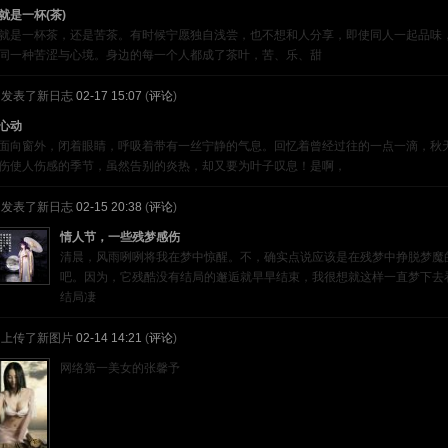
就是一杯(茶)
就是一杯茶，还是苦茶。有时候宁愿独自浅尝，也不想和人分享，即使同人一起品味
同一种苦涩与心境。身边的每一个人都成了茶叶，苦、乐、甜
发表了新日志
02-17 15:07
(
评论
)
心动
面向窗外，闭着眼睛，呼吸着带有一丝宁静的气息。回忆着曾经过往的一点一滴，秋
伤使人伤感的季节，虽然告别的炎热，却又要为叶子叹息！是啊，
发表了新日志
02-15 20:38
(
评论
)
情人节，一些残梦感伤
清晨，风雨咧咧将我在梦中惊醒。不，确实点说应该是在残梦中挣脱梦魔
吧。因为，它残酷没有结局的邂逅就早早结束，我很想就这样一直梦下去
结局凄
上传了新图片
02-14 14:21
(
评论
)
网络第一美女的张馨予