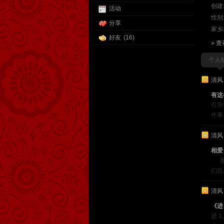
创建
活动
性别
分享
家乡
好友
(16)
» 
个人
清风
有这
引导
件事
清风
相爱
那时
们总
清风
《进
进 