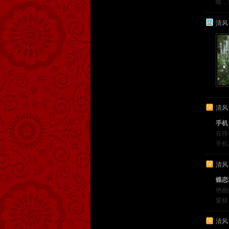
略，
清风
清风
手机
在待
手机
清风
蝶恋
艳
窗棂
清风