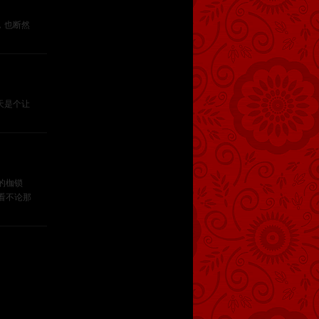
，也断然
天是个让
的枷锁
看不论那