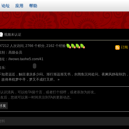
论坛
应用
帮助
视频未认证
97212 人次访问, 2766 个积分, 2162 个经验
订阅
组别：
高级会员
地址：
//wowo.taohe5.com/41
乐:
不知君远近，触目凄凉多少闷。渐行渐远渐无书，水阔鱼沉何处问。夜阑风静敲秋韵
。故倚单枕梦中寻，梦又不成灯又烬。
»
您认识清风，可以给TA留个言，或者打个招呼，或者添加为好友。
友后，您就可以第一时间关注到TA的更新动态。
好友
资料