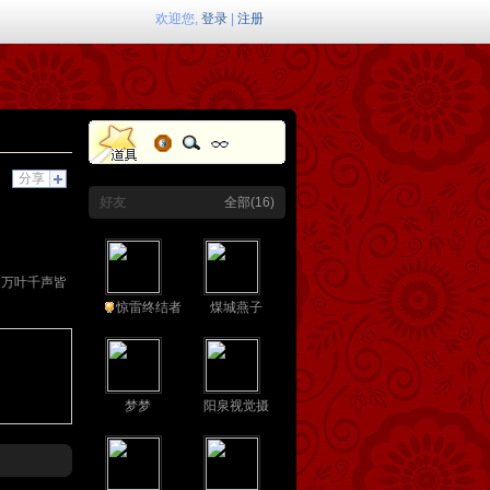
欢迎您,
登录
|
注册
分享
好友
全部(16)
，万叶千声皆
惊雷终结者
煤城燕子
梦梦
阳泉视觉摄影