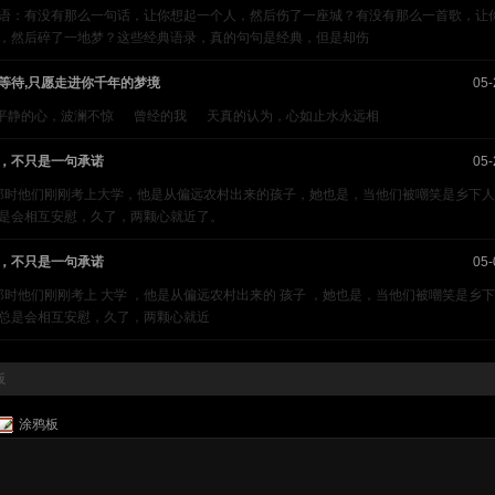
语：有没有那么一句话，让你想起一个人，然后伤了一座城？有没有那么一首歌，让
，然后碎了一地梦？这些经典语录，真的句句是经典，但是却伤
等待,只愿走进你千年的梦境
05-
静的心，波澜不惊 曾经的我 天真的认为，心如止水永远相
，不只是一句承诺
05-
他们刚刚考上大学，他是从偏远农村出来的孩子，她也是，当他们被嘲笑是乡下人
是会相互安慰，久了，两颗心就近了。
，不只是一句承诺
05-
他们刚刚考上 大学 ，他是从偏远农村出来的 孩子 ，她也是，当他们被嘲笑是乡
总是会相互安慰，久了，两颗心就近
板
涂鸦板