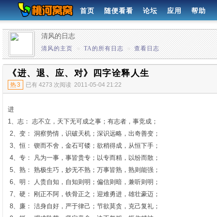
首页
随便看看
论坛
应用
帮助
清风的日志
清风的主页
»
TA的所有日志
»
查看日志
《进、退、应、对》四字诠释人生
热
3
已有 4273 次阅读
2011-05-04 21:22
进
1、志： 志不立，天下无可成之事；有志者，事竞成；
2、变： 洞察势情，识破天机；深识远略，出奇善变；
3、恒： 锲而不舍，金石可镂；欲稍得成，从恒下手；
4、专： 凡为一事，事皆贵专；以专而精，以纷而散；
5、熟： 熟极生巧，妙无不熟；万事皆熟，熟则能强；
6、明： 人贵自知，自知则明；偏信则暗，兼听则明；
7、硬： 刚正不阿，铁骨正之；迎难勇进，雄壮豪迈；
8、廉： 洁身自好，严于律己；节欲莫贪，克己复礼；