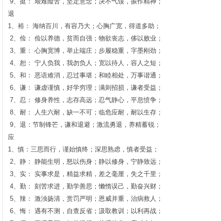
9、挺： 艰难险苦，坚定意念；决不气馁，振作精神；
退
1、裕： 海纳百川，有容乃大；心胸广宽，得道多助；
2、俭： 俭以养德，贫而自强；物欲丧志，侈以败业；
3、重： 心胸宽博，举止端庄；步履稳重，字墨刚劲；
4、恕： 宁人负我，我勿负人；宽以待人，容人之短；
5、和： 恶语难消，忍过事堪；和睦相处，万事谐通；
6、谦： 谦虚谨慎，好学穷理；满则招损，谦者受益；
7、忍： 修身养性，志存高远；忍气静心，平息愤争；
8、耐： 人生六耐，缺一不可；临危应耐，耐以生存；
9、退：节制锋芒，谦和退避；激流勇退，养精蓄锐；
应
1、慎：三思而行，谨始慎终；深思熟虑，慎者受益；
2、静： 静能生明，怒以伤身；静以修身，宁静致远；
3、实： 实事求是，精益求精，差之毫厘，失之千里；
4、勤： 刻苦求进，勤学善思；懒惰误己，勤奋兴财；
5、辣： 激浊扬清，赏罚严明；恩威并重，治病救人；
6、悔： 遇有不测，自查反省；汲取教训；以利再战；