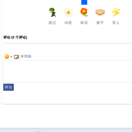
路过
鸡蛋
鲜花
握手
雷人
评论 (
0
个评论)
涂鸦板