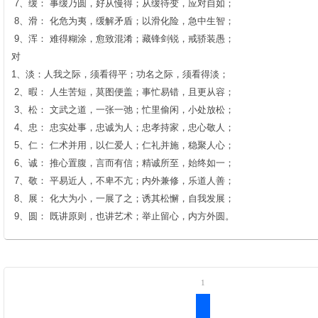
7、缓： 事缓乃圆，好从慢得；从缓待变，应对自如；
8、滑： 化危为夷，缓解矛盾；以滑化险，急中生智；
9、浑： 难得糊涂，愈致混淆；藏锋剑锐，戒骄装愚；
对
1、淡：人我之际，须看得平；功名之际，须看得淡；
2、暇： 人生苦短，莫图便盖；事忙易错，且更从容；
3、松： 文武之道，一张一弛；忙里偷闲，小处放松；
4、忠： 忠实处事，忠诚为人；忠孝持家，忠心敬人；
5、仁： 仁术并用，以仁爱人；仁礼并施，稳聚人心；
6、诚： 推心置腹，言而有信；精诚所至，始终如一；
7、敬： 平易近人，不卑不亢；内外兼修，乐道人善；
8、展： 化大为小，一展了之；诱其松懈，自我发展；
9、圆： 既讲原则，也讲艺术；举止留心，内方外圆。
1