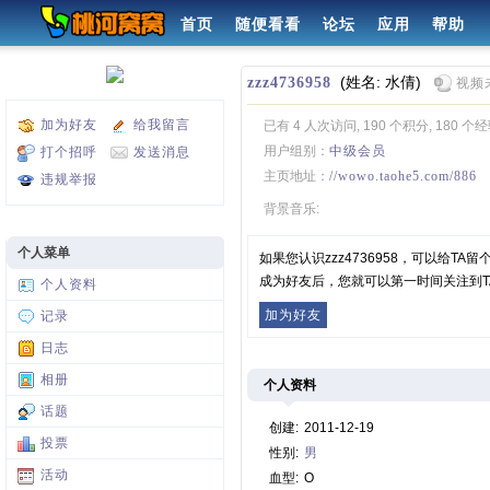
首页
随便看看
论坛
应用
帮助
(姓名: 水倩)
zzz4736958
视频
加为好友
给我留言
已有 4 人次访问, 190 个积分, 180 个
用户组别：
中级会员
打个招呼
发送消息
主页地址：
//wowo.taohe5.com/886
违规举报
背景音乐:
个人菜单
如果您认识zzz4736958，可以给T
成为好友后，您就可以第一时间关注到T
个人资料
加为好友
记录
日志
相册
个人资料
话题
创建:
2011-12-19
投票
性别:
男
活动
血型:
O