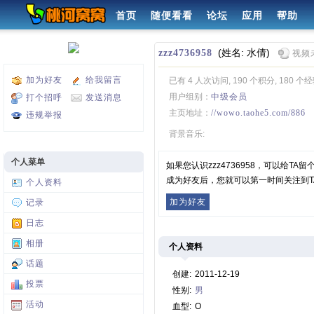
首页
随便看看
论坛
应用
帮助
(姓名: 水倩)
zzz4736958
视频
加为好友
给我留言
已有 4 人次访问, 190 个积分, 180 个
用户组别：
中级会员
打个招呼
发送消息
主页地址：
//wowo.taohe5.com/886
违规举报
背景音乐:
个人菜单
如果您认识zzz4736958，可以给T
成为好友后，您就可以第一时间关注到T
个人资料
加为好友
记录
日志
相册
个人资料
话题
创建:
2011-12-19
投票
性别:
男
活动
血型:
O