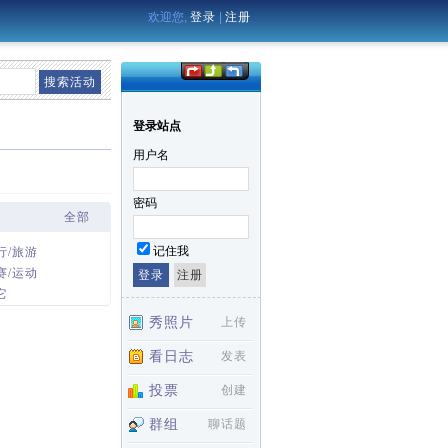
欢迎您,
登录
|
注册
登录站点
用户名
密码
全部
记住我
行/旅游
赛/运动
它
秀照片
上传
看日志
发表
投票
创建
群组
聊话题