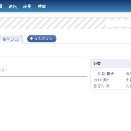
看
论坛
应用
帮助
发起新活动
我的活动
分类
活动
生活/聚会
出
电影/演出
比
教育/讲座
其