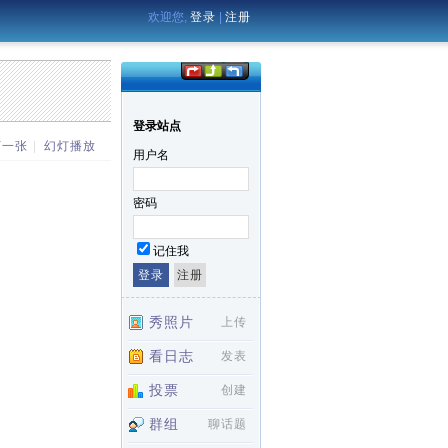
欢迎您,
登录
|
注册
登录站点
下一张
|
幻灯播放
用户名
密码
记住我
秀照片
上传
看日志
发表
投票
创建
群组
聊话题