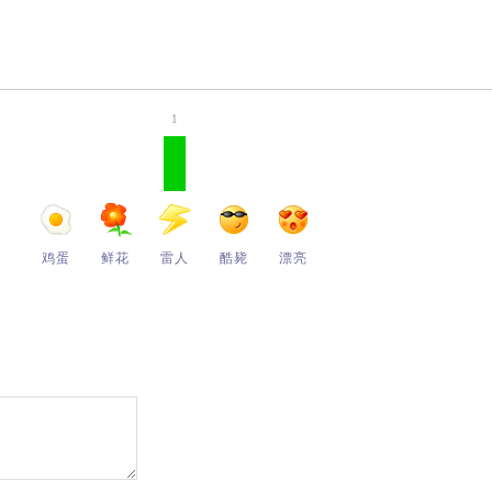
1
鸡蛋
鲜花
雷人
酷毙
漂亮