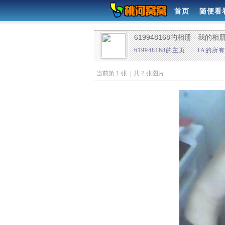
首页
随便看
619948168的相册 - 我的相
619948168的主页
»
TA的所
当前第 1 张
|
共 2 张图片